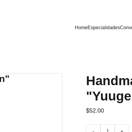
Home
Especialidades
Conv
Handma
"Yuuge
$52.00
-
+