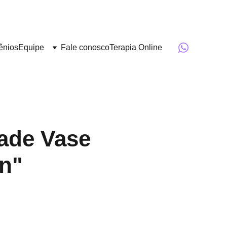
ênios
Equipe
Fale conosco
Terapia Online
de Vase
n"