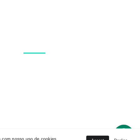
Políticas
Política de privacidade
Políticas de Cookies
da com nosso uso de cookies.